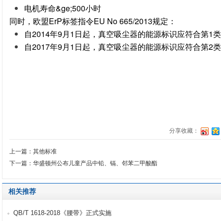
&ge;500
电机寿命
小时
ErP
EU No 665/2013
同时，欧盟
标签指令
规定：
2014
9
1
1
自
年
月
日起，真空吸尘器的能源标识应符合第
类
2017
9
1
2
自
年
月
日起，真空吸尘器的能源标识应符合第
类
分享收藏：
上一篇：其他标准
下一篇：华盛顿州公布儿童产品中铅、镉、邻苯二甲酸酯
相关推荐
QB/T 1618-2018《腰带》正式实施