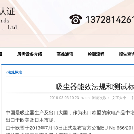
目
所需设备介绍
高准通讯
检测流程
报告查
法规标准
吸尘器能效法规和测试
2016-03-03 10:23 hztest 浏览次数：
文字大小：【
中国是吸尘器生产及出口大国，作为出口欧盟的家电产品中
出口于欧美及日本市场。
2013
7
13
EU No 666/20
由于欧盟于
年
月
日正式发布官方公报