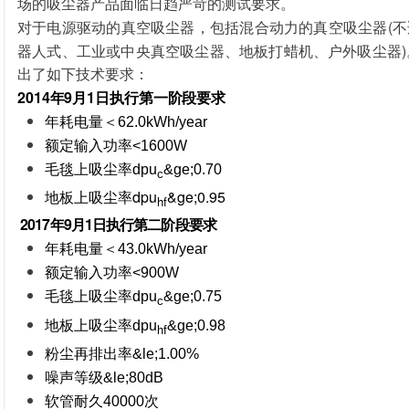
场的吸尘器产品面临日趋严苛的测试要求。
(
对于电源驱动的真空吸尘器，包括混合动力的真空吸尘器
不
)
器人式、工业或中央真空吸尘器、地板打蜡机、户外吸尘器
出了如下技术要求：
2014
9
1
年
月
日执行第一阶段要求
年耗电量＜
62.0kWh/year
额定输入功率
<1600W
毛毯上吸尘率
dpu
&ge;0.70
c
dpu
&ge;0.95
地板上吸尘率
hf
2017
9
1
年
月
日执行第二阶段要求
年耗电量＜
43.0kWh/year
额定输入功率
<900W
毛毯上吸尘率
dpu
&ge;0.75
c
地板上吸尘率
dpu
&ge;0.98
hf
粉尘再排出率
&le;1.00%
噪声等级
&le;80dB
软管耐久
次
40000