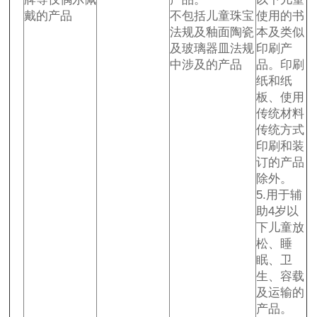
戴的产品
不包括儿童珠宝
使用的书
法规及釉面陶瓷
本及类似
及玻璃器皿法规
印刷产
中涉及的产品
品。印刷
纸和纸
板、使用
传统材料
传统方式
印刷和装
订的产品
除外。
5.用于辅
助4岁以
下儿童放
松、睡
眠、卫
生、容载
及运输的
产品。