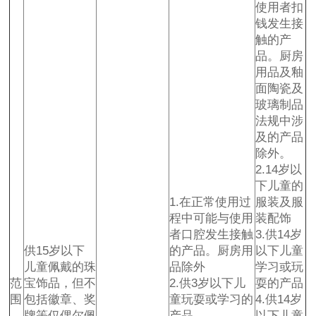
使用者扣
钱发生接
触的产
品。厨房
用品及釉
面陶瓷及
玻璃制品
法规中涉
及的产品
除外。
2.14岁以
下儿童的
1.在正常使用过
服装及服
程中可能与使用
装配饰
者口腔发生接触
3.供14岁
供15岁以下
的产品。厨房用
以下儿童
儿童佩戴的珠
品除外
学习或玩
范
宝饰品，但不
2.供3岁以下儿
耍的产品
围
包括徽章、奖
童玩耍或学习的
4.供14岁
牌等仅偶尔佩
产品。
以下儿童