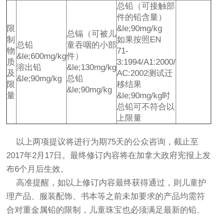
总铅（可接触部
件的铅含量）
限
&le;90mg/kg
总镉（可被儿
制
如果按照EN
总铅
童吞咽的小部
物
71-
&le;600mg/kg
件）
质
3:1994/A1:2000/
溶出铅
&le;130mg/kg
及
AC:2002测试迁
&le;90mg/kg
总铅
限
移结果
&le;90mg/kg
量
&le;90mg/kg时
总铅可不符合以
上限量
以上两项提议将进行为期75天的公众咨询，截止至
2017年2月17日。最终修订内容将在加拿大政府宪报上发
布6个月后生效。
高准
提醒，如以上修订内容最终获得通过，则儿童护
理产品、服装配饰、书本等之前未加要求的产品均需符
合对重金属铅的限制，儿童珠宝也必须满足最新的铅、