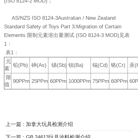
(ISO 8124-2 MOD)；
AS/NZS ISO 8124-3Australian / New Zealand
Standard Safety of Toys Part 3:Migration of Certain
Elements 限制元素溶出量测试 (ISO 8124-3 MOD)见表
1：
表1：
元
铅(Pb)
砷(As)
锑(Sb)
钡(Ba)
镉(Cd)
铬(Cr)
汞(
素
限
90PPm
25PPm
60PPm
1000PPm
75PPm
60PPm
60
值
上一篇 : 加拿大玩具检测介绍
下一篇 : GB 24613玩具涂料检测介绍