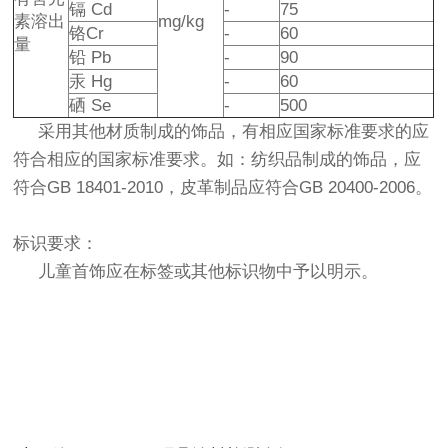
镉 Cd
-
75
素溶出
mg/kg
铬Cr
-
60
量
铅 Pb
-
90
汞 Hg
-
60
硒 Se
-
500
采用其他材质制成的饰品，有相应国家标准要求的应
符合相应的国家标准要求。如：纺织品制成的饰品，应
符合GB 18401-2010，皮革制品应符合GB 20400-2006。
标识要求：
儿童首饰应在标签或其他标识物中予以明示。