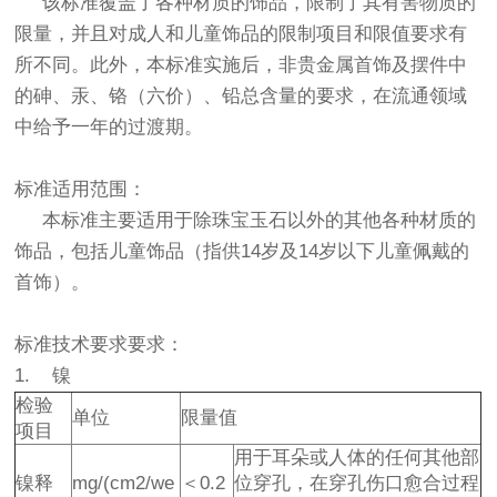
该标准覆盖了各种材质的饰品，限制了其有害物质的
限量，并且对成人和儿童饰品的限制项目和限值要求有
所不同。此外，本标准实施后，非贵金属首饰及摆件中
的砷、汞、铬（六价）、铅总含量的要求，在流通领域
中给予一年的过渡期。
标准适用范围：
本标准主要适用于除珠宝玉石以外的其他各种材质的
饰品，包括儿童饰品（指供14岁及14岁以下儿童佩戴的
首饰）。
标准技术要求要求：
1. 镍
检验
单位
限量值
项目
用于耳朵或人体的任何其他部
镍释
mg/(cm2/we
＜0.2
位穿孔，在穿孔伤口愈合过程