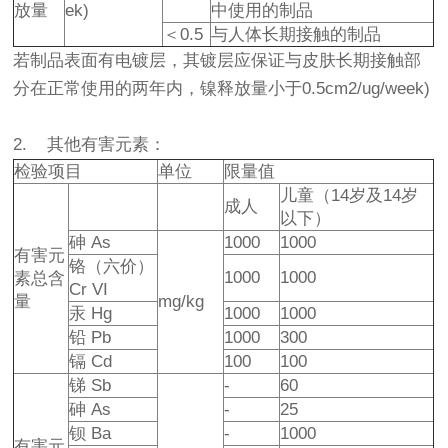
放量
ek)
中使用的制品
＜0.5
与人体长期接触的制品
若制品表面有电镀层，其镀层应保证与皮肤长期接触部
分在正常使用的两年内，镍释放量小于0.5cm2/ug/week)
2. 其他有害元素：
检验项目
单位
限量值
儿童（14岁及14岁
成人
以下）
砷 As
1000
1000
有害元
铬（六价）
1000
1000
素总含
Cr VI
量
mg/kg
汞 Hg
1000
1000
铅 Pb
1000
300
镉 Cd
100
100
锑 Sb
-
60
砷 As
-
25
钡 Ba
-
1000
有害元