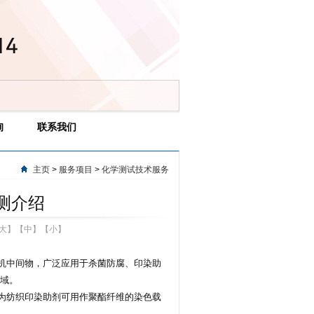
询
联系我们
主页
>
服务项目
>
化学测试技术服务
测介绍
大
】【
中
】【
小
】
机中间物，广泛应用于杀菌防腐、印染助
域。
为纺织印染助剂可用作聚酯纤维的染色载