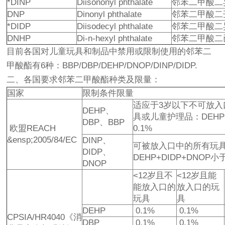
*DINP
Diisononyl phthalate
邻苯二甲酸二
DNP
Dinonyl phthalate
邻苯二甲酸二
*DIDP
Diisodecyl phthalate
邻苯二甲酸二
DNHP
Di-n-hexyl phthalate
邻苯二甲酸二
目前各国对儿童玩具和制品中禁用或限制使用的邻苯二
甲酸酯有6种：BBP/DBP/DEHP/DNOP/DINP/DIDP.
二、各国要求邻苯二甲酸酯种类及限量：
国家
限制条件限量
适应于3岁以下不可放入
DEHP、
具或儿童护理品：DEHP+
DBP、BBP
欧盟REACH
0.1%
&ensp;2005/84/EC
DINP、
可被放入口中的所有玩
DIDP、
DEHP+DIDP+DNOP小于
DNOP
<12岁且不
<12岁且能
能放入口的
放入口的玩
玩具
具
DEHP
0.1%
0.1%
CPSIA/HR4040《消
DBP
0.1%
0.1%