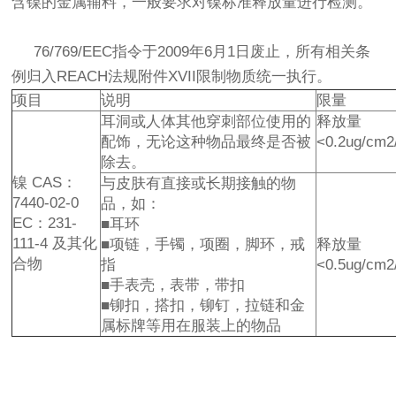
含镍的金属辅料，一般要求对镍标准释放量进行检测。
76/769/EEC指令于2009年6月1日废止，所有相关条
例归入REACH法规附件XVII限制物质统一执行。
项目
说明
限量
耳洞或人体其他穿刺部位使用的
释放量
配饰，无论这种物品最终是否被
<0.2ug/cm2
除去。
镍 CAS：
与皮肤有直接或长期接触的物
7440-02-0
品，如：
EC：231-
■耳环
111-4 及其化
■项链，手镯，项圈，脚环，戒
释放量
合物
指
<0.5ug/cm2
■手表壳，表带，带扣
■铆扣，搭扣，铆钉，拉链和金
属标牌等用在服装上的物品