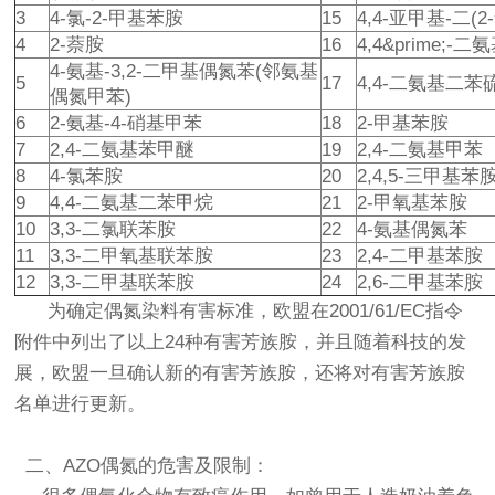
3
4-氯-2-甲基苯胺
15
4,4-亚甲基-二(2
4
2-萘胺
16
4,4&prime;-
4-氨基-3,2-二甲基偶氮苯(邻氨基
5
17
4,4-二氨基二苯
偶氮甲苯)
6
2-氨基-4-硝基甲苯
18
2-甲基苯胺
7
2,4-二氨基苯甲醚
19
2,4-二氨基甲苯
8
4-氯苯胺
20
2,4,5-三甲基苯
9
4,4-二氨基二苯甲烷
21
2-甲氧基苯胺
10
3,3-二氯联苯胺
22
4-氨基偶氮苯
11
3,3-二甲氧基联苯胺
23
2,4-二甲基苯胺
12
3,3-二甲基联苯胺
24
2,6-二甲基苯胺
为确定偶氮染料有害标准，欧盟在2001/61/EC指令
附件中列出了以上24种有害芳族胺，并且随着科技的发
展，欧盟一旦确认新的有害芳族胺，还将对有害芳族胺
名单进行更新。
二、AZO偶氮的危害及限制：