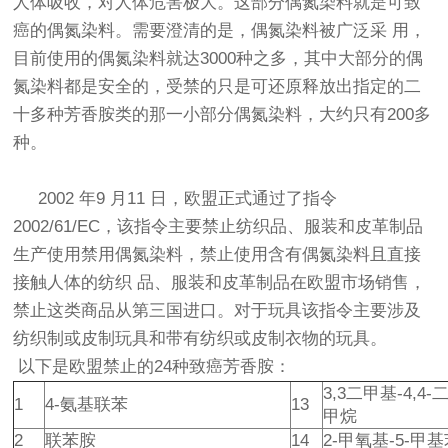
人体吸收，对人体危害极大。这部分偶氮染料就是可致
癌的偶氮染料。需要澄清的是，偶氮染料被广泛采 用，
目前使用的偶氮染料就达3000种之多，其中大部分的偶
氮染料都是安全的，受禁的只是可还原释放出指定的二
十多种芳香胺类的那一小部分偶氮染料，大约只有200多
种。
2002 年9 月11 日，欧盟正式通过了指令
2002/61/EC，该指令主要禁止纺织品、服装和皮革制品
生产使用禁用偶氮染料，禁止使用含有偶氮染料且直接
接触人体的纺织 品、服装和皮革制品在欧盟市场销售，
禁止这类商品从第三国进口。对于玩具该指令主要涉及
纺织制或皮制玩具和带有纺织或皮制衣物的玩具。
以下是欧盟禁止的24种致癌芳香胺：
3,3二甲基-4,4
1
4-氨基联苯
13
甲烷
2
联苯胺
14
2-甲氧基-5-甲