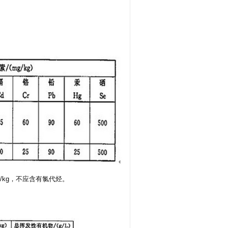
/kg，不应含有氯代烃。
）