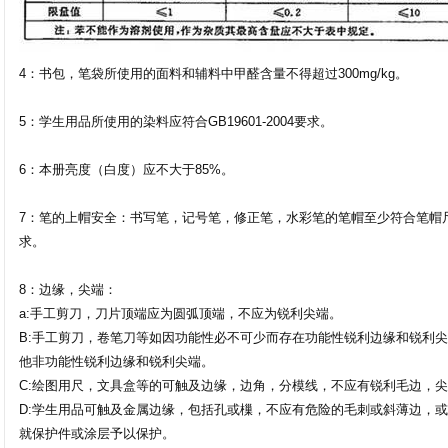
4：书包，笔袋所使用的面料和辅料中甲醛含量不得超过300mg/kg。
5：学生用品所使用的染料应符合GB19601-2004要求。
6：本册亮度（白度）应不大于85%。
7：笔的上帽安全：书写笔，记号笔，修正笔，水彩笔的笔帽至少符合笔帽
求。
8：边缘，尖端：
a:手工剪刀，刀片顶端应为圆弧顶端，不应为锐利尖端。
B:手工剪刀，卷笔刀等如因功能性必不可少而存在功能性锐利边缘和锐利
他非功能性锐利边缘和锐利尖端。
C:绘图用尺，文具盒等的可触及边缘，边角，分模线，不应有锐利毛边，
D:学生用品可触及金属边缘，包括孔或樔，不应有危险的毛刺或斜薄边，
就保护件或涂层予以保护。