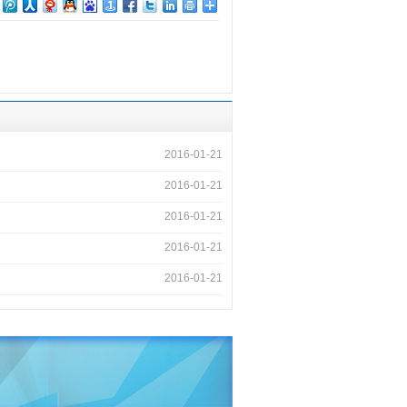
2016-01-21
2016-01-21
2016-01-21
2016-01-21
2016-01-21