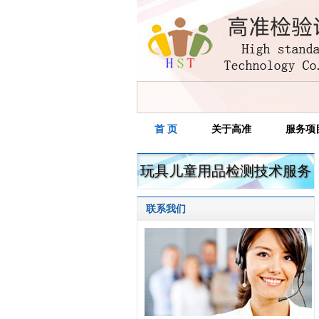
首 页
关于高准
服务项
玩具儿童用品检测技术服务
联系我们