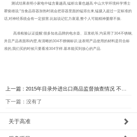
测试结果表明小家电中锰含量越高,锰析出量也越高.中山大学环境科学博士
瞿俊雄说:"当食品容器加热时就会把容器里面的锰溶出来,锰摄入超过一定标准的
话,对神经系统会有一定损害.比如说记忆力衰退,整个人可能精神萎靡不振.
高准检验认证提醒:很多知名品牌的电水壶、豆浆机等,均采用了304不锈钢,
并且产品表面和内壁,有清晰的304不锈钢标识.这表明产品使用的材料是符合标
准的,我们买的时候只要看准304字样.基本能买到放心的产品.
上一篇 : 2015年目录外进出口商品监督抽查情况 不合格率达
下一篇：没有了
关于高准